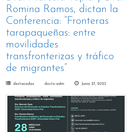
Romina Ramos, dictan la
Conferencia: “Fronteras
tarapaqueñas: entre
movilidades
transfronterizas y tráfico
de migrantes”
destacadas
docto-adm
Junio 27, 2023