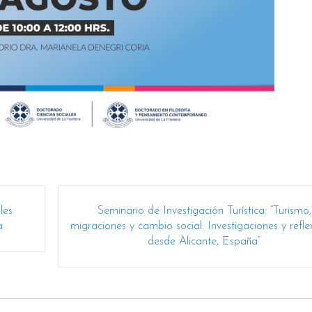
les
Seminario de Investigación Turística: “Turismo,
a
migraciones y cambio social: Investigaciones y refle
desde Alicante, España”