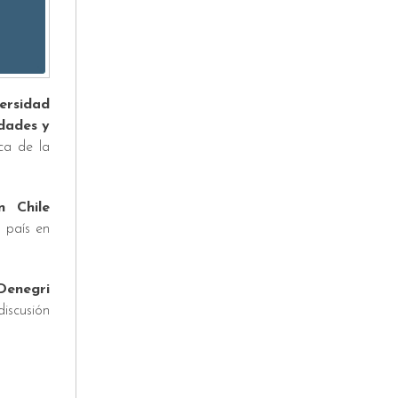
ersidad
dades y
ca de la
n Chile
o país en
Denegri
discusión