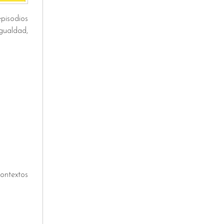
pisodios
igualdad,
contextos