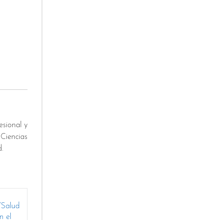
sional y
Ciencias
d.
“Salud
n el