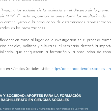
“Imaginarios sociales de la violencia en el discurso de la prensa
 de 2019”. En esta exposición se presentaron los resultados de u
 contribuyeron a la producción de determinadas representacion
crados en las movilizaciones.
lexionar en torno al lugar de la investigación en el proceso forma
ios sociales, políticos y culturales. El seminario destacó la impor
iplinario, que enriquezcan la formación y la producción de cono
o en Ciencias Sociales, visita:
http://doctoradocienciassociales.ufro