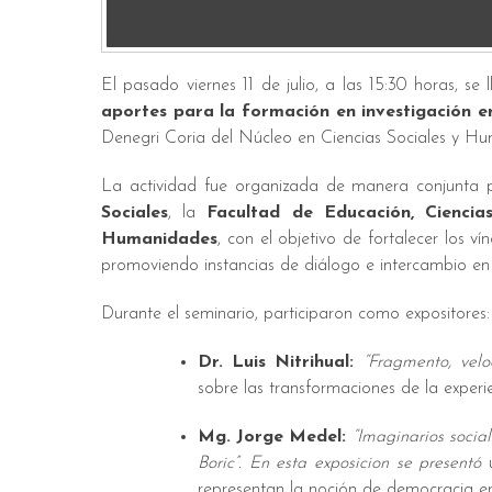
El pasado viernes 11 de julio, a las 15:30 horas, se
aportes para la formación en investigación en 
Denegri Coria del Núcleo en Ciencias Sociales y Hu
La actividad fue organizada de manera conjunta 
Sociales
, la
Facultad de Educación, Ciencia
Humanidades
, con el objetivo de fortalecer los
promoviendo instancias de diálogo e intercambio en t
Durante el seminario, participaron como expositores:
Dr. Luis Nitrihual:
“Fragmento, velo
sobre las transformaciones de la experi
Mg. Jorge Medel:
“Imaginarios socia
Boric”. En esta exposicion se presentó
u
representan la noción de democracia en 