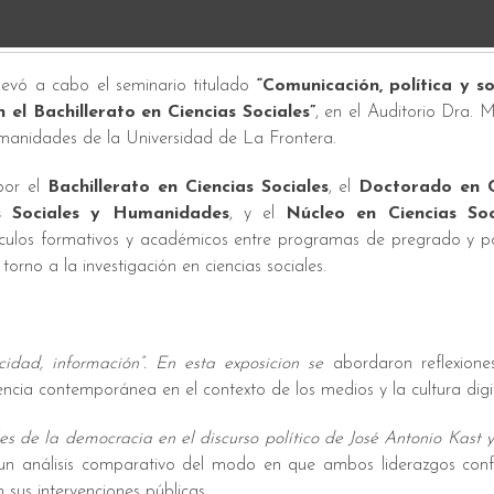
 llevó a cabo el seminario titulado
“Comunicación, política y s
el Bachillerato en Ciencias Sociales”
, en el Auditorio Dra. 
manidades de la Universidad de La Frontera.
por el
Bachillerato en Ciencias Sociales
, el
Doctorado en C
s Sociales y Humanidades
, y el
Núcleo en Ciencias Soc
 vínculos formativos y académicos entre programas de pregrado y 
orno a la investigación en ciencias sociales.
cidad, información”. En esta exposicion se
abordaron reflexiones 
encia contemporánea en el contexto de los medios y la cultura digit
les de la democracia en el discurso político de José Antonio Kast 
n análisis comparativo del modo en que ambos liderazgos conf
sus intervenciones públicas.