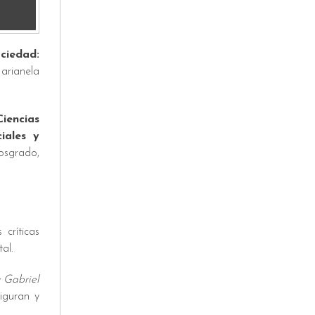
ociedad:
Marianela
iencias
iales y
posgrado,
críticas
al.
y Gabriel
iguran y