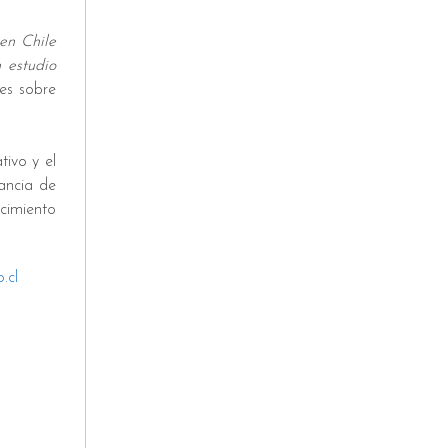
 en Chile
n estudio
es sobre
tivo y el
tancia de
cimiento
.cl