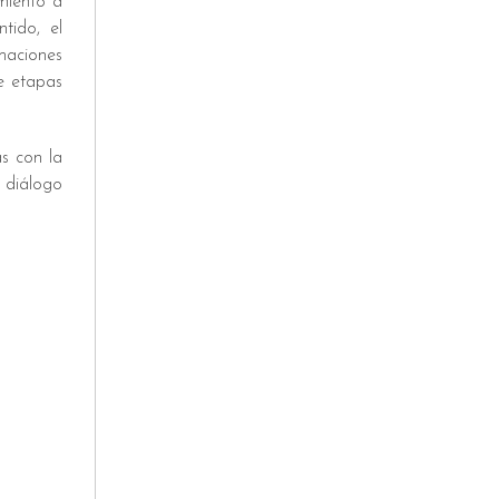
amiento a
tido, el
maciones
e etapas
s con la
l diálogo