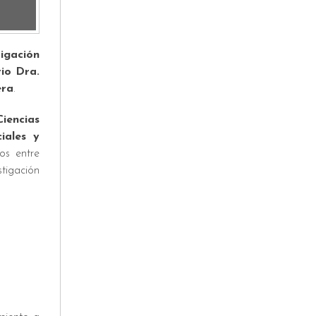
tigación
io Dra.
era
.
iencias
iales y
os entre
tigación