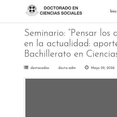
Skip
to
Inic
content
Seminario: “Pensar los d
en la actualidad: aport
Bachillerato en Ciencia
destacadas
docto-adm
Mayo 29, 2026