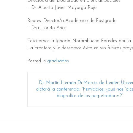
Director/a del Doctorado en Ciencias Sociales
– Dr. Alberto Javier Mayorga Rojel
Repres. Director/a Académico de Postgrado
– Dra. Loreto Arias
Felicitamos a Ignacio Norambuena Paredes por la o
La Frontera y le deseamos éxito en sus futuros proye
Posted in
graduados
Post
Dr. Martín Hernán Di Marco, de Leiden Univers
navigation
dictará la conferencia: “Femicidios: ¿qué nos ‘dice
biografías de los perpetradores?”