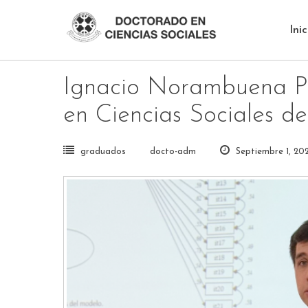
Skip
to
Inic
content
Ignacio Norambuena P
en Ciencias Sociales d
graduados
docto-adm
Septiembre 1, 20