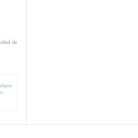
sidad de
clepio
en