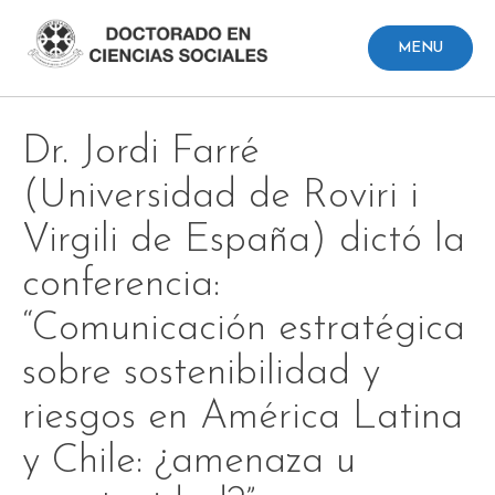
Skip
to
MENU
content
Dr. Jordi Farré
(Universidad de Roviri i
Virgili de España) dictó la
conferencia:
“Comunicación estratégica
sobre sostenibilidad y
riesgos en América Latina
y Chile: ¿amenaza u