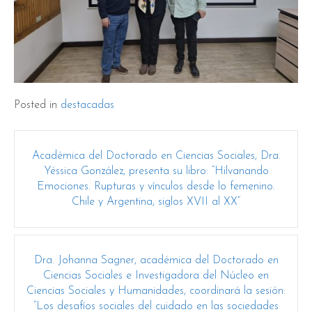
Posted in
destacadas
Post
Académica del Doctorado en Ciencias Sociales, Dra.
navigation
Yéssica González, presenta su libro: “Hilvanando
Emociones. Rupturas y vínculos desde lo femenino.
Chile y Argentina, siglos XVII al XX”
Dra. Johanna Sagner, académica del Doctorado en
Ciencias Sociales e Investigadora del Núcleo en
Ciencias Sociales y Humanidades, coordinará la sesión:
“Los desafíos sociales del cuidado en las sociedades