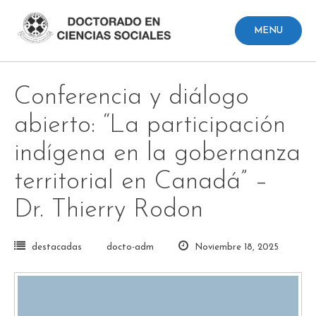
Skip
to
MENU
content
Conferencia y diálogo
abierto: “La participación
indígena en la gobernanza
territorial en Canadá” –
Dr. Thierry Rodon
destacadas
docto-adm
Noviembre 18, 2025