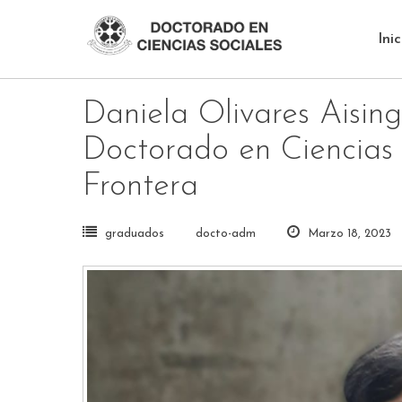
Skip
to
Inic
content
Daniela Olivares Aisin
Doctorado en Ciencias 
Frontera
graduados
docto-adm
Marzo 18, 2023