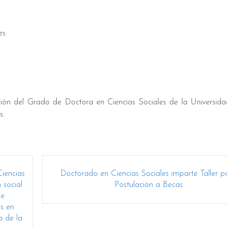
es
nción del Grado de Doctora en Ciencias Sociales de la Universid
s.
Ciencias
Doctorado en Ciencias Sociales imparte Taller p
 social
Postulación a Becas
de
es en
a de la