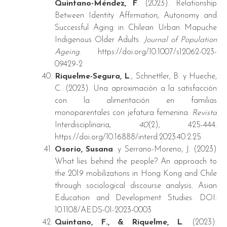
Quintano-Méndez, F
. (2023). Relationship
Between Identity Affirmation, Autonomy and
Successful Aging in Chilean Urban Mapuche
Indigenous Older Adults.
Journal of Population
Ageing
. https://doi.org/10.1007/s12062-023-
09429-2
Riquelme-Segura
, L
., Schnettler, B. y Hueche,
C. (2023).
Una aproximación a la satisfacción
con la alimentación en familias
monoparentales con jefatura femenina.
Revista
Interdisciplinaria,
40
(2), 425-444.
https://doi.org/10.16888/interd.2023.40.2.25
Osorio, Susana
. y Serrano-Moreno, J. (2023)
What lies behind the people? An approach to
the 2019 mobilizations in Hong Kong and Chile
through sociological discourse analysis. Asian
Education and Development Studies. DOI:
10.1108/AEDS-01-2023-0003
Quintano, F., & Riquelme, L
. (2023).