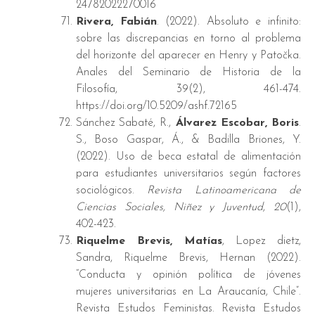
24782022270016
Rivera, Fabián
. (2022). Absoluto e infinito:
sobre las discrepancias en torno al problema
del horizonte del aparecer en Henry y Patočka.
Anales del Seminario de Historia de la
Filosofía, 39(2), 461-474.
https://doi.org/10.5209/ashf.72165
Sánchez Sabaté, R.,
Álvarez Escobar, Boris
.
S., Boso Gaspar, Á., & Badilla Briones, Y.
(2022). Uso de beca estatal de alimentación
para estudiantes universitarios según factores
sociológicos.
Revista Latinoamericana de
Ciencias Sociales, Niñez y Juventud
,
20
(1),
402-423.
Riquelme Brevis, Matías
, Lopez dietz,
Sandra, Riquelme Brevis, Hernan (2022).
“Conducta y opinión política de jóvenes
mujeres universitarias en La Araucanía, Chile”.
Revista Estudos Feministas. Revista Estudos