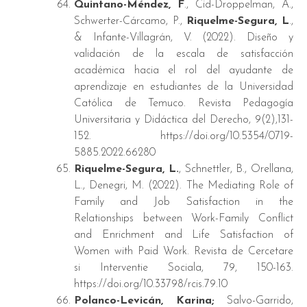
Quintano-Méndez, F
., Cid-Droppelman, A.,
Schwerter-Cárcamo, P.,
Riquelme-Segura, L
.,
& Infante-Villagrán, V. (2022). Diseño y
validación de la escala de satisfacción
académica hacia el rol del ayudante de
aprendizaje en estudiantes de la Universidad
Católica de Temuco. Revista Pedagogía
Universitaria y Didáctica del Derecho, 9(2),131-
152. https://doi.org/10.5354/0719-
5885.2022.66280
Riquelme-Segura, L.
, Schnettler, B., Orellana,
L., Denegri, M. (2022). The Mediating Role of
Family and Job Satisfaction in the
Relationships between Work-Family Conflict
and Enrichment and Life Satisfaction of
Women with Paid Work. Revista de Cercetare
si Interventie Sociala, 79, 150-163.
https://doi.org/10.33798/rcis.79.10
Polanco-Levicán, Karina;
Salvo-Garrido,