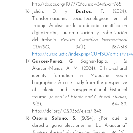
http://dx.doi.org/10.7770/cuhso-v34n2-art765
Julián, D. y
Bustos, F.
(2024).
Transformaciones socio-tecnológicas en el
trabajo Análisis de la producción científica en
digitalización, automatización y robotización
del trabajo.
Revista Científica Internacional
CUHSO, 34
(1), 287-318
https://cuhso.uct.cl/index.php/CUHSO/article/vie
Garcés-Pérez, G
., Sagner-Tapia, J., &
Alarcón-Muñoz, A. M. (2024). Ethno-cultural
identity formation in Mapuche youth
biographies: A case study from the perspective
of colonial and transgenerational historical
trauma.
Journal of Ethnic and Cultural Studies,
11
(2), 164–189.
https://doi.org/10.29333/ejecs/1848
Osorio Solano, S
. (2024). ¿Por qué la
derecha gana elecciones en La Araucanía?
Revista Austral de Ciencias Sociales, 46
, 161–