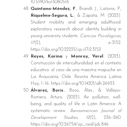
10.3390/bs13060516
Quintano-Méndez, F
., Brandt, J., Latorre, P.,
Riquelme-Segura, L
., & Zapata, M. (2023).
Student mobility and emerging adulthood:
exploratory research about identity building in
young university students.
Ciencias Psicológicas
,
17
(2), e-3152.
https://doi.org/10.22235/cp.v17i2.3152
Reyes, Karina
y
Monroy, Verel
. (2023).
Construcción de interculturalidad en el contexto
educativo: el caso de una maestra mapuche en
La Araucanía, Chile. Revista América Latina
Hoy, 1–16. https://doi.org/10.14201/alh.26933
Álvarez, Boris
., Boso, Àlex., & Vallejos-
Romero, Arturo. (2023). Air pollution, well-
being, and quality of life in Latin America: A
systematic review.
Iberoamerican Journal of
Development Studies, 12
(2), 236–260.
https://doi.org/10.26754/ojs_ried/ijds.846