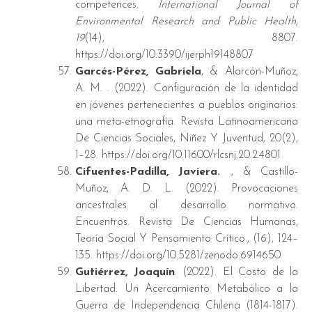
competences.
International Journal of
Environmental Research and Public Health,
19
(14), 8807.
https://doi.org/10.3390/ijerph19148807
Garcés-Pérez, Gabriela
, & Alarcón-Muñoz,
A. M. . (2022). Configuración de la identidad
en jóvenes pertenecientes a pueblos originarios:
una meta-etnografía. Revista Latinoamericana
De Ciencias Sociales, Niñez Y Juventud, 20(2),
1–28. https://doi.org/10.11600/rlcsnj.20.2.4801
Cifuentes-Padilla, Javiera.
., & Castillo-
Muñoz, A. D. L. (2022). Provocaciones
ancestrales al desarrollo normativo.
Encuentros. Revista De Ciencias Humanas,
Teoría Social Y Pensamiento Crítico., (16), 124–
135. https://doi.org/10.5281/zenodo.6914650
Gutiérrez, Joaquín
. (2022). El Costo de la
Libertad. Un Acercamiento Metabólico a la
Guerra de Independencia Chilena (1814-1817).