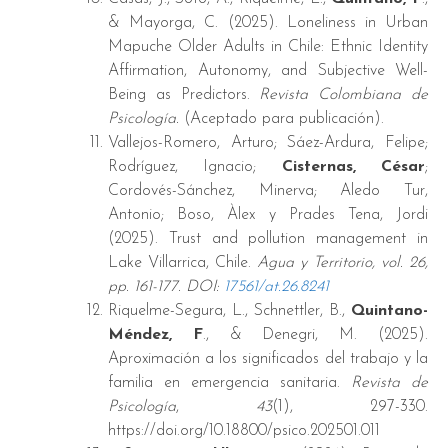
& Mayorga, C. (2025). Loneliness in Urban
Mapuche Older Adults in Chile: Ethnic Identity
Affirmation, Autonomy, and Subjective Well-
Being as Predictors.
Revista Colombiana de
Psicología.
(Aceptado para publicación).
Vallejos-Romero, Arturo; Sáez-Ardura, Felipe;
Rodríguez, Ignacio;
Cisternas, César
;
Cordovés-Sánchez, Minerva; Aledo Tur,
Antonio; Boso, Àlex y Prades Tena, Jordi
(2025). Trust and pollution management in
Lake Villarrica, Chile.
Agua y Territorio, vol. 26,
pp. 161-177. D
OI:
17561/at.26.8241
Riquelme-Segura, L., Schnettler, B.,
Quintano-
Méndez, F
., & Denegri, M. (2025).
Aproximación a los significados del trabajo y la
familia en emergencia sanitaria.
Revista de
Psicología
,
43
(1), 297-330.
https://doi.org/10.18800/psico.202501.011