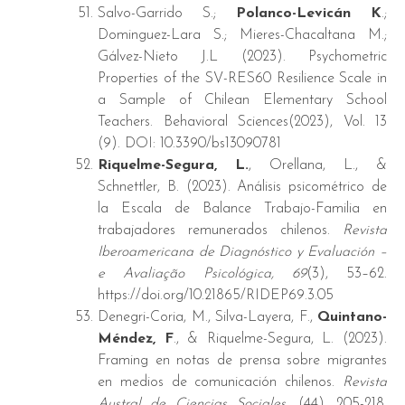
Salvo-Garrido S.;
Polanco-Levicán K
.;
Dominguez-Lara S.; Mieres-Chacaltana M.;
Gálvez-Nieto J.L (2023). Psychometric
Properties of the SV-RES60 Resilience Scale in
a Sample of Chilean Elementary School
Teachers. Behavioral Sciences(2023), Vol. 13
(9). DOI: 10.3390/bs13090781
Riquelme-Segura, L.
, Orellana, L., &
Schnettler, B. (2023). Análisis psicométrico de
la Escala de Balance Trabajo-Familia en
trabajadores remunerados chilenos.
Revista
Iberoamericana de Diagnóstico y Evaluación –
e Avaliação Psicológica, 69
(3), 53–62.
https://doi.org/10.21865/RIDEP69.3.05
Denegri-Coria, M., Silva-Layera, F.,
Quintano-
Méndez, F
., & Riquelme-Segura, L. (2023).
Framing en notas de prensa sobre migrantes
en medios de comunicación chilenos.
Revista
Austral de Ciencias Sociales
, (44), 205-218.