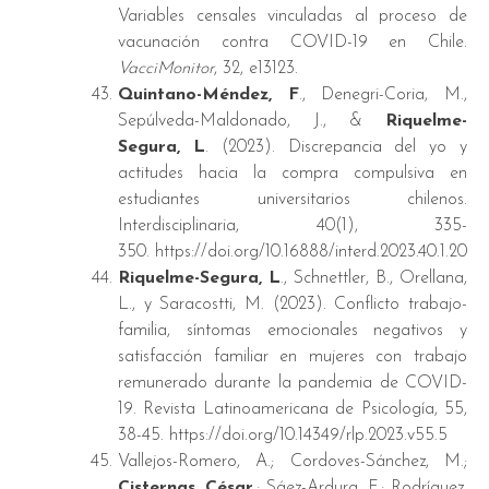
Variables censales vinculadas al proceso de
vacunación contra COVID-19 en Chile.
VacciMonitor
, 32, e13123.
Quintano-Méndez, F
., Denegri-Coria, M.,
Sepúlveda-Maldonado, J., &
Riquelme-
Segura, L
. (2023). Discrepancia del yo y
actitudes hacia la compra compulsiva en
estudiantes universitarios chilenos.
Interdisciplinaria, 40(1), 335-
350. https://doi.org/10.16888/interd.2023.40.1.20
Riquelme-Segura, L
., Schnettler, B., Orellana,
L., y Saracostti, M. (2023). Conflicto trabajo-
familia, síntomas emocionales negativos y
satisfacción familiar en mujeres con trabajo
remunerado durante la pandemia de COVID-
19. Revista Latinoamericana de Psicología, 55,
38-45. https://doi.org/10.14349/rlp.2023.v55.5
Vallejos-Romero, A.; Cordoves-Sánchez, M.;
Cisternas, César
.; Sáez-Ardura, F.; Rodríguez,