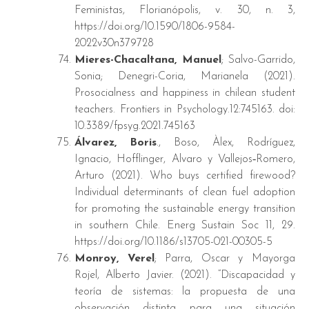
Feministas, Florianópolis, v. 30, n. 3,
https://doi.org/10.1590/1806-9584-
2022v30n379728
Mieres-Chacaltana, Manuel
; Salvo-Garrido,
Sonia; Denegri-Coria, Marianela (2021).
Prosocialness and happiness in chilean student
teachers. Frontiers in Psychology.12:745163. doi:
10.3389/fpsyg.2021.745163
Álvarez, Boris
., Boso, Àlex, Rodríguez,
Ignacio, Hofflinger, Alvaro y Vallejos‑Romero,
Arturo (2021). Who buys certified firewood?
Individual determinants of clean fuel adoption
for promoting the sustainable energy transition
in southern Chile. Energ Sustain Soc 11, 29.
https://doi.org/10.1186/s13705-021-00305-5
Monroy, Verel
; Parra, Oscar y Mayorga
Rojel, Alberto Javier. (2021). “Discapacidad y
teoría de sistemas: la propuesta de una
observación distinta para una situación