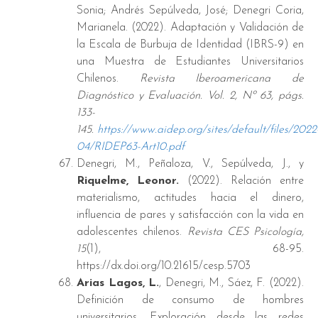
Sonia; Andrés Sepúlveda, José; Denegri Coria,
Marianela. (2022). Adaptación y Validación de
la Escala de Burbuja de Identidad (IBRS-9) en
una Muestra de Estudiantes Universitarios
Chilenos.
Revista Iberoamericana de
Diagnóstico y Evaluación. Vol. 2, Nº 63, págs.
133-
145.
https://www.aidep.org/sites/default/files/2022
04/RIDEP63-Art10.pdf
Denegri, M., Peñaloza, V., Sepúlveda, J., y
Riquelme, Leonor.
(2022). Relación entre
materialismo, actitudes hacia el dinero,
influencia de pares y satisfacción con la vida en
adolescentes chilenos
.
Revista CES Psicología,
15
(1), 68-95.
https://dx.doi.org/10.21615/cesp.5703
Arias Lagos, L.
, Denegri, M., Sáez, F. (2022).
Definición de consumo de hombres
universitarios. Exploración desde las redes