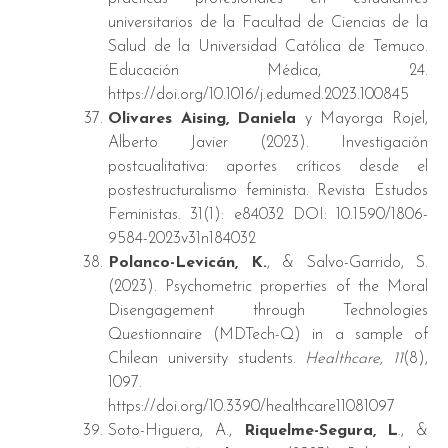
universitarios de la Facultad de Ciencias de la
Salud de la Universidad Católica de Temuco.
Educación Médica, 24.
https://doi.org/10.1016/j.edumed.2023.100845
Olivares Aising, Daniela
y Mayorga Rojel,
Alberto Javier (2023). Investigación
postcualitativa: aportes críticos desde el
postestructuralismo feminista. Revista Estudos
Feministas. 31(1): e84032 DOI: 10.1590/1806-
9584-2023v31n184032
Polanco-Levicán, K.
, & Salvo-Garrido, S.
(2023). Psychometric properties of the Moral
Disengagement through Technologies
Questionnaire (MDTech-Q) in a sample of
Chilean university students.
Healthcare, 11
(8),
1097.
https://doi.org/10.3390/healthcare11081097
Soto-Higuera, A.,
Riquelme-Segura, L
., &