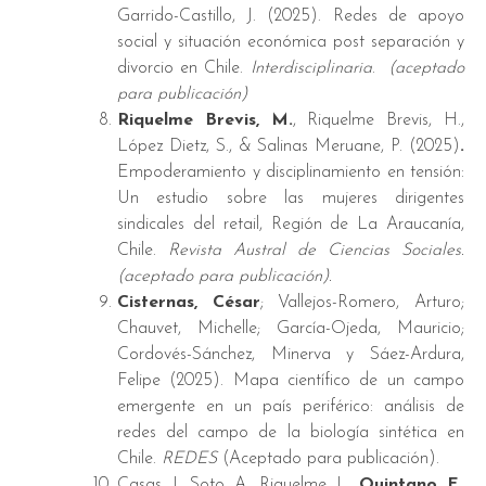
Garrido-Castillo, J. (2025). Redes de apoyo
social y situación económica post separación y
divorcio en Chile.
Interdisciplinaria
.
(aceptado
para publicación)
Riquelme Brevis, M.
, Riquelme Brevis, H.,
López Dietz, S., & Salinas Meruane, P. (2025)
.
Empoderamiento y disciplinamiento en tensión:
Un estudio sobre las mujeres dirigentes
sindicales del retail, Región de La Araucanía,
Chile.
Revista Austral de Ciencias Sociales.
(aceptado para publicación).
Cisternas, César
; Vallejos-Romero, Arturo;
Chauvet, Michelle; García-Ojeda, Mauricio;
Cordovés-Sánchez, Minerva y Sáez-Ardura,
Felipe (2025). Mapa científico de un campo
emergente en un país periférico: análisis de
redes del campo de la biología sintética en
Chile.
REDES
(Aceptado para publicación).
Casas, J., Soto, A., Riquelme, L.,
Quintano, F
.,