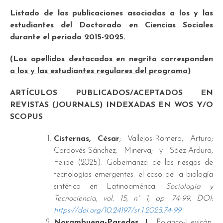
Listado de las publicaciones asociadas a los y las
estudiantes del Doctorado en Ciencias Sociales
durante el periodo 2015-2025.
(
Los apellidos destacados en negrita corresponden
a los y las estudiantes regulares del programa
)
.
ARTÍCULOS PUBLICADOS/ACEPTADOS EN
REVISTAS (JOURNALS) INDEXADAS EN WOS Y/O
SCOPUS
Cisternas, César
; Vallejos-Romero, Arturo;
Cordovés-Sánchez, Minerva; y Sáez-Ardura,
Felipe (2025). Gobernanza de los riesgos de
tecnologías emergentes: el caso de la biología
sintética en Latinoamérica.
Sociología y
Tecnociencia, vol. 15, n° 1, pp. 74-99. DOI:
https://doi.org/10.24197/st.1.2025.74-99
Norambuena-Paredes, I.
, Polanco-Levicán,