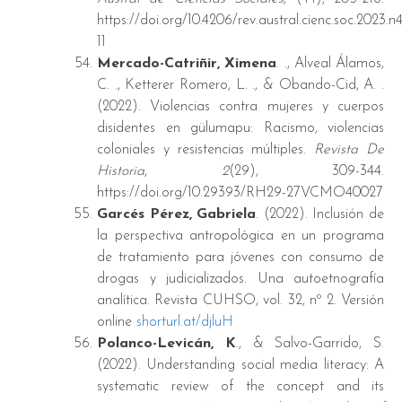
https://doi.org/10.4206/rev.austral.cienc.soc.2023.n
11
Mercado-Catriñir, Ximena
. ., Alveal Álamos,
C. ., Ketterer Romero, L. ., & Obando-Cid, A. .
(2022). Violencias contra mujeres y cuerpos
disidentes en gülumapu: Racismo, violencias
coloniales y resistencias múltiples.
Revista De
Historia
,
2
(29), 309-344.
https://doi.org/10.29393/RH29-27VCMO40027
Garcés Pérez, Gabriela
. (2022). Inclusión de
la perspectiva antropológica en un programa
de tratamiento para jóvenes con consumo de
drogas y judicializados. Una autoetnografía
analítica. Revista CUHSO, vol. 32, nº 2. Versión
online
shorturl.at/djluH
Polanco-Levicán, K
., & Salvo-Garrido, S.
(2022). Understanding social media literacy: A
systematic review of the concept and its