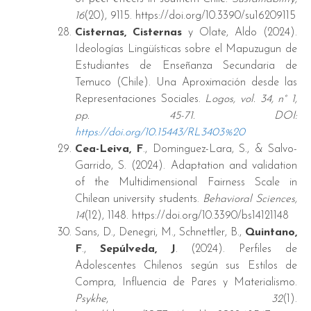
16
(20), 9115. https://doi.org/10.3390/su16209115
Cisternas, Cisternas
y Olate, Aldo (2024).
Ideologías Lingüísticas sobre el Mapuzugun de
Estudiantes de Enseñanza Secundaria de
Temuco (Chile). Una Aproximación desde las
Representaciones Sociales.
Logos, vol. 34, n° 1,
pp. 45-71. DOI:
https://doi.org/10.15443/RL3403%20
Cea-Leiva, F
., Dominguez-Lara, S., & Salvo-
Garrido, S. (2024). Adaptation and validation
of the Multidimensional Fairness Scale in
Chilean university students.
Behavioral Sciences,
14
(12), 1148. https://doi.org/10.3390/bs14121148
Sans, D., Denegri, M., Schnettler, B.,
Quintano,
F
.,
Sepúlveda, J
. (2024). Perfiles de
Adolescentes Chilenos según sus Estilos de
Compra, Influencia de Pares y Materialismo.
Psykhe
,
32
(1).