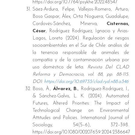
https://doi.org/10.7764/psykhe.2022.48547
Sáez-Ardura, Felipe; Vallejos-Romero, Arturo;
Boso Gaspar, Àlex; Ortiz Noguera, Guadalupe;
Cordovés-Sánchez, Minerva;
Cisternas,
César
; Rodríguez Rodríguez, Ignacio y Arias-
Lagos, Loreto (2024). Regulación de riesgos
socioambientales en el Sur de Chile: análisis de
la tenencia responsable de animales de
compañía y de la contaminación urbana por
uso doméstico de leña.
Revista Del CLAD
Reforma y Democracia, vol. 88, pp. 88-115.
DOI:
https://doi.org/10.69733/clad.ryd.n88.a346
Boso, À.,
Álvarez, B.
, Rodríguez-Rodríguez, I.,
& Sánchez-Galvis, L. K. (2024). Automated
Futures, Altered Priorities: The Impact of
Technological Change on Environmental
Attitudes and Policies. International Journal of
Sociology, 54(5–6), 372–398.
https://doi.org/10.1080/00207659.2024.2386647