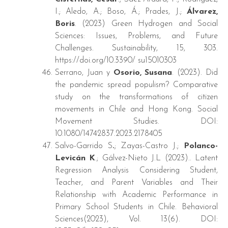
I.; Aledo, A.; Boso, Á.; Prades, J.;
Álvarez,
Boris
. (2023) Green Hydrogen and Social
Sciences: Issues, Problems, and Future
Challenges. Sustainability, 15, 303.
https://doi.org/10.3390/ su15010303
Serrano, Juan y
Osorio, Susana
. (2023). Did
the pandemic spread populism? Comparative
study on the transformations of citizen
movements in Chile and Hong Kong. Social
Movement Studies. DOI:
10.1080/14742837.2023.2178405
Salvo-Garrido S
.
; Zayas-Castro J.;
Polanco-
Levicán K
.; Gálvez-Nieto J.L (2023).. Latent
Regression Analysis Considering Student,
Teacher, and Parent Variables and Their
Relationship with Academic Performance in
Primary School Students in Chile. Behavioral
Sciences(2023), Vol. 13(6). DOI: