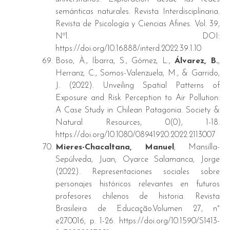
semánticas naturales. Revista Interdisciplinaria.
Revista de Psicología y Ciencias Afines. Vol. 39,
Nº1. DOI:
https://doi.org/10.16888/interd.2022.39.1.10
Boso, À., Ibarra, S., Gómez, L.,
Álvarez, B.
,
Herranz, C., Somos-Valenzuela, M., & Garrido,
J. (2022). Unveiling Spatial Patterns of
Exposure and Risk Perception to Air Pollution:
A Case Study in Chilean Patagonia. Society &
Natural Resources, 0(0), 1-18.
https://doi.org/10.1080/08941920.2022.2113007
Mieres-Chacaltana, Manuel
; Mansilla-
Sepúlveda, Juan; Oyarce Salamanca, Jorge
(2022). Representaciones sociales sobre
personajes históricos relevantes en futuros
profesores chilenos de historia. Revista
Brasileira de Educação.Volumen 27, n°
e270016, p. 1-26. https://doi.org/10.1590/S1413-