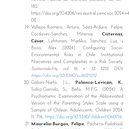
182.
https://doi.org/10.4206/rev.austral.cienc.soc.2024.n
08
Vallejos-Romero, Arturo; Sáez-Ardura, Felipe;
Cordovés-Sánchez, Minerva;
Cisternas,
César
; Lehtonen, Markku; Sánchez, Luz; y
Boso, Àlex (2024). Configuring Socio-
Environmental Risks in Chile: Institutional
Narratives and Complexities in a Risk Society.
Sustainability, vol. 16, n° 12, 5212. DOI:
https://doi.org/10.3390/su16125212
Gálvez-Nieto, J.L.;
Polanco-Levicán, K.
;
Salvo-Garrido, S
.
; Bello, M.P.G. (2024). A
Psychometric Examination of the Abbreviated
Version of the Parenting Styles Scale using a
Sample of Chilean Adolescents. Children 2024,
11, 716.
https://doi.org/10.3390/children11060716.
Maurelia-Burgos, Felipe
; Pacheco-Pailahual,