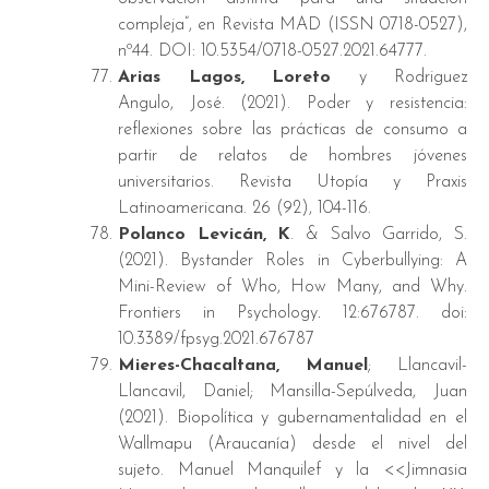
compleja”, en Revista MAD (ISSN 0718-0527),
nº44.
DOI:
10.5354/0718-0527.2021.64777.
Arias Lagos, Loreto
y Rodriguez
Angulo, José. (2021). Poder y resistencia:
reflexiones sobre las prácticas de consumo a
partir de relatos de hombres jóvenes
universitarios. Revista Utopía y Praxis
Latinoamericana. 26 (92), 104-116.
Polanco Levicán, K
. & Salvo Garrido, S.
(2021). Bystander Roles in Cyberbullying: A
Mini-Review of Who, How Many, and Why.
Frontiers in Psychology
.
12:676787. doi:
10.3389/fpsyg.2021.676787
Mieres-Chacaltana, Manuel
; Llancavil-
Llancavil, Daniel; Mansilla-Sepúlveda, Juan
(2021). Biopolítica y gubernamentalidad en el
Wallmapu (Araucanía) desde el nivel del
sujeto. Manuel Manquilef y la <<Jimnasia