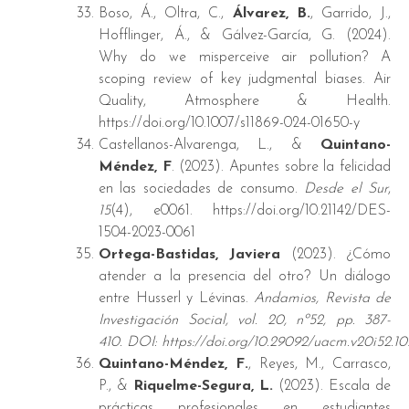
Boso, Á., Oltra, C.,
Álvarez, B.
, Garrido, J.,
Hofflinger, Á., & Gálvez-García, G. (2024).
Why do we misperceive air pollution? A
scoping review of key judgmental biases. Air
Quality, Atmosphere & Health.
https://doi.org/10.1007/s11869-024-01650-y
Castellanos-Alvarenga, L., &
Quintano-
Méndez, F
. (2023). Apuntes sobre la felicidad
en las sociedades de consumo.
Desde el Sur
,
15
(4), e0061. https://doi.org/10.21142/DES-
1504-2023-0061
Ortega-Bastidas, Javiera
(2023). ¿Cómo
atender a la presencia del otro? Un diálogo
entre Husserl y Lévinas.
Andamios, Revista de
Investigación Social, vol. 20, nº52, pp. 387-
410. DOI: https://doi.org/10.29092/uacm.v20i52.10
Quintano-Méndez, F.
, Reyes, M., Carrasco,
P., &
Riquelme-Segura, L.
(2023). Escala de
prácticas profesionales en estudiantes