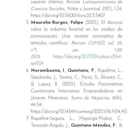
superior chilenos.
Revista Latinoamericana de
Ciencias Sociales, Niñez y Juventud
,
23
(1), 1-24.
https://doi.org/10.11600/rlcsnj.22.3.5407
Maurelia-Burgos, Felipe
(2025). El discurso
sobre la industria forestal en los medios de
comunicación: Una revisión sistemática de
artículos científicos.
Revista CUHSO, vol. 35,
nº1, pp. 1-26.
DOI:
https://doi.org/10.7770/cuhso-v35n1-
art709
Norambuena, I
.,
Quintano, F
., Riquelme, L.,
Sepúlveda, J., Tavera, C., Pérez, S., Álvarez, C.,
& López, R. (2025). Estudio Psicométrico
Cuestionario Intenciones Emprendedoras en
Jóvenes Mexicanos.
Suma de Negocios
,
16
(4),
44-54.
https://doi.org/10.14349/sumneg/2025.V16.N34.A5
Riquelme-Segura, L., Mayorga-Muñoz, C.,
Tereucán-Angulo, J.,
Quintano-Méndez, F
., &