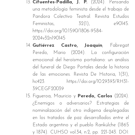
Cifuentes-Padilla, J. P.
(2024). Pensando
una metodología feminista desde el trabajo de
Pandora Colectivo Teatral. Revista Estudos
Feministas, 32(1), e90145.
https://doi.org/10.1590/1806-9584-
2024v32n190145
Gutiérrez Castro, Joaquín
; Fabregat
Peredo, Mario (2024). La configuración
emocional del heroísmo portaliano: un análisis
del funeral de Diego Portales desde la historia
de las emociones. Revista De Historia, 1(31),
hc423. https://doi.org/10.29393/RH31-
39CEGF20039
Figueroa, Mauricio y
Peredo, Carlos
(2024).
¿Enemigos o adversarios? Estrategias de
nominalización del otro indígena desplegadas
en los tratados de paz desarrollados entre el
Estado argentino y el pueblo Rankülche (1865
y 1874). CUHSO vol.34, n.2, pp. 221-243. DOI: