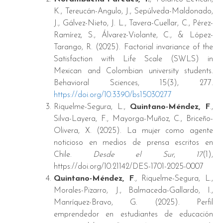
K., Tereucán-Angulo, J., Sepúlveda-Maldonado,
J., Gálvez-Nieto, J. L., Tavera-Cuellar, C., Pérez-
Ramírez, S., Álvarez-Violante, C., & López-
Tarango, R. (2025). Factorial invariance of the
Satisfaction with Life Scale (SWLS) in
Mexican and Colombian university students.
Behavioral Sciences, 15(3), 277.
https://doi.org/10.3390/bs15030277
Riquelme-Segura, L.,
Quintano-Méndez, F
.,
Silva-Layera, F., Mayorga-Muñoz, C., Briceño-
Olivera, X. (2025). La mujer como agente
noticioso en medios de prensa escritos en
Chile.
Desde el Sur
,
17
(1),
https://doi.org/10.21142/DES-1701-2025-0007
Quintano-Méndez, F
., Riquelme-Segura, L.,
Morales-Pizarro, J., Balmaceda-Gallardo, I.,
Manríquez-Bravo, G. (2025). Perfil
emprendedor en estudiantes de educación