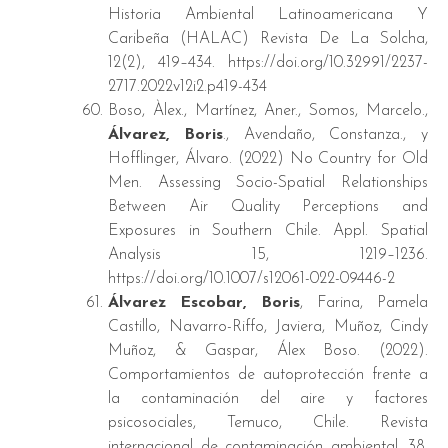
Historia Ambiental Latinoamericana Y
Caribeña (HALAC) Revista De La Solcha,
12(2), 419–434. https://doi.org/10.32991/2237-
2717.2022v12i2.p419-434
Boso, Àlex., Martínez, Aner., Somos, Marcelo.,
Álvarez, Boris
., Avendaño, Constanza., y
Hofflinger, Álvaro. (2022) No Country for Old
Men. Assessing Socio-Spatial Relationships
Between Air Quality Perceptions and
Exposures in Southern Chile. Appl. Spatial
Analysis 15, 1219–1236.
https://doi.org/10.1007/s12061-022-09446-2
Álvarez Escobar, Boris
, Farina, Pamela
Castillo, Navarro-Riffo, Javiera, Muñoz, Cindy
Muñoz, & Gaspar, Álex Boso. (2022).
Comportamientos de autoprotección frente a
la contaminación del aire y factores
psicosociales, Temuco, Chile. Revista
internacional de contaminación ambiental, 38,