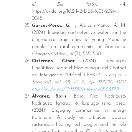
el Sur
,
16
(3), 1-14.
https://dx.doi.org/10.21142/DES-1603-2024-
0048
Garcés-Pérez, G.,
y Alarcón-Muñoz, A. M.
(2024). Individual and collective resilience in the
biographical trajectories of young Mapuche
people from rural communities in Araucanía.
Chungará (Arica), 56
(3), 535–550.
Cisternas, César
(2024). Ideologías
Lingüísticas sobre el Mapudungun del Chatbot
de Inteligencia Artificial ChatGPT.
Lengua y
Sociedad, vol. 23, n° 2, pp. 177-192. DOI:
http://dx.doi.org/10.15381/lengsoc.v23i2.25711
Álvarez, Boris
., Boso, Àlex., Rodríguez-
Rodríguez, Ignacio., & Espluga-Trenc, Josep.
(2024). Engaging communities in energy
transitions: A study on attitudes towards
sustainable heating technologies and the role
of peer effects in southern Chile.
Sustainability,