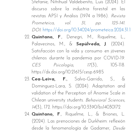
Stefanie; Nitrihual Valdebenito, Luis (2024). El
discurso sobre la industria forestal en las
revistas APSI y Análisis (1974 a 1986).
Revista
Prometeica, vol. 31, pp. 125-141.
DOI:
https://doi.org/10.34024/prometeica.2024.31.
Quintano, F
., Denegri, M., Riquelme, L.,
Palavecinos, M., &
Sepúlveda, J
. (2024).
Satisfacción con la vida y consumo en jóvenes
chilenos durante la pandemia por COVID-19.
CES Psicología
,
17
(3), 105-118.
https://dx.doi.org/10.21615/cesp.6985
Cea-Leiva, F.
, Salvo-Garrido, S., &
Dominguez-Lara, S. (2024). Adaptation and
validation of the Perception of Anomie Scale in
Chilean university students.
Behavioral Sciences,
14
(3), 172. https://doi.org/10.3390/bs14030172
Quintano, F
., Riquelme, L., & Briones, L.
(2024). Las prenociones de Durkheim: reflexión
desde la fenomenología de Gadamer,
Desde